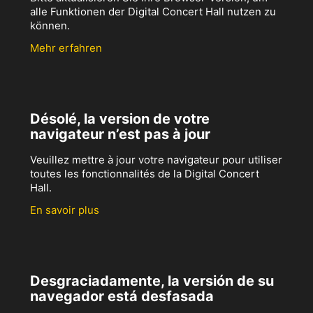
alle Funktionen der Digital Concert Hall nutzen zu
können.
Mehr erfahren
Désolé, la version de votre
navigateur n’est pas à jour
Veuillez mettre à jour votre navigateur pour utiliser
toutes les fonctionnalités de la Digital Concert
Hall.
En savoir plus
Desgraciadamente, la versión de su
navegador está desfasada