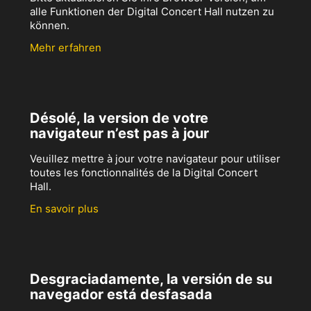
alle Funktionen der Digital Concert Hall nutzen zu
können.
Mehr erfahren
Désolé, la version de votre
navigateur n’est pas à jour
Veuillez mettre à jour votre navigateur pour utiliser
toutes les fonctionnalités de la Digital Concert
Hall.
En savoir plus
Desgraciadamente, la versión de su
navegador está desfasada