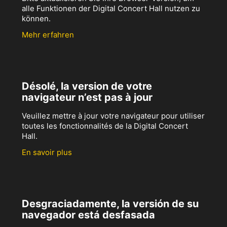
alle Funktionen der Digital Concert Hall nutzen zu
können.
Mehr erfahren
Désolé, la version de votre
navigateur n’est pas à jour
Veuillez mettre à jour votre navigateur pour utiliser
toutes les fonctionnalités de la Digital Concert
Hall.
En savoir plus
Desgraciadamente, la versión de su
navegador está desfasada