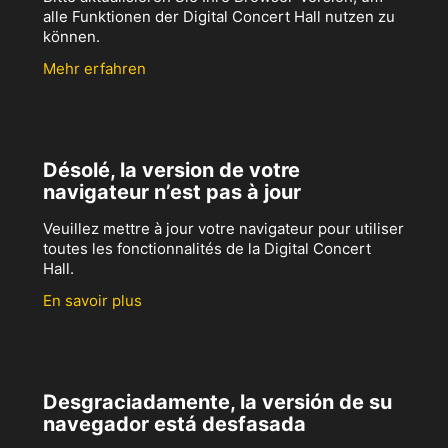
alle Funktionen der Digital Concert Hall nutzen zu
können.
Mehr erfahren
Désolé, la version de votre
navigateur n’est pas à jour
Veuillez mettre à jour votre navigateur pour utiliser
toutes les fonctionnalités de la Digital Concert
Hall.
En savoir plus
Desgraciadamente, la versión de su
navegador está desfasada