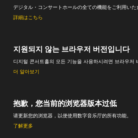
デジタル・コンサートホールの全ての機能をご利用いた
詳細はこちら
지원되지 않는 브라우저 버전입니다
디지털 콘서트홀의 모든 기능을 사용하시려면 브라우저 
더 알아보기
抱歉，您当前的浏览器版本过低
请更新您的浏览器，以便使用数字音乐厅的所有功能。
了解更多