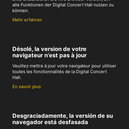
alle Funktionen der Digital Concert Hall nutzen zu
können.
Mehr erfahren
Désolé, la version de votre
navigateur n’est pas à jour
Veuillez mettre à jour votre navigateur pour utiliser
toutes les fonctionnalités de la Digital Concert
Hall.
En savoir plus
Desgraciadamente, la versión de su
navegador está desfasada