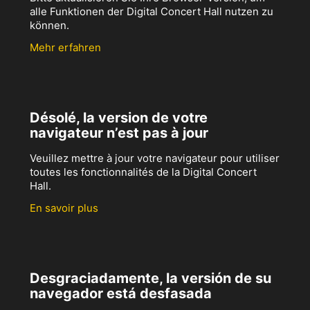
alle Funktionen der Digital Concert Hall nutzen zu
können.
Mehr erfahren
Désolé, la version de votre
navigateur n’est pas à jour
Veuillez mettre à jour votre navigateur pour utiliser
toutes les fonctionnalités de la Digital Concert
Hall.
En savoir plus
Desgraciadamente, la versión de su
navegador está desfasada