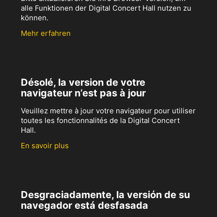
alle Funktionen der Digital Concert Hall nutzen zu
können.
Mehr erfahren
Désolé, la version de votre
navigateur n’est pas à jour
Veuillez mettre à jour votre navigateur pour utiliser
toutes les fonctionnalités de la Digital Concert
Hall.
En savoir plus
Desgraciadamente, la versión de su
navegador está desfasada