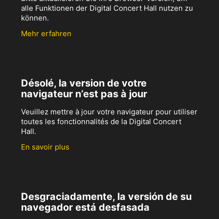
alle Funktionen der Digital Concert Hall nutzen zu
können.
Mehr erfahren
Désolé, la version de votre
navigateur n’est pas à jour
Veuillez mettre à jour votre navigateur pour utiliser
toutes les fonctionnalités de la Digital Concert
Hall.
En savoir plus
Desgraciadamente, la versión de su
navegador está desfasada