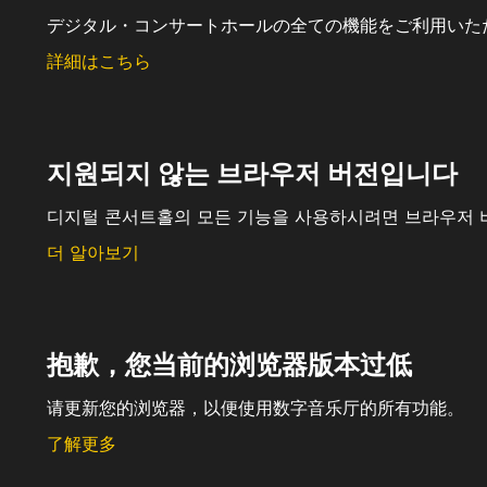
デジタル・コンサートホールの全ての機能をご利用いた
詳細はこちら
지원되지 않는 브라우저 버전입니다
디지털 콘서트홀의 모든 기능을 사용하시려면 브라우저 
더 알아보기
抱歉，您当前的浏览器版本过低
请更新您的浏览器，以便使用数字音乐厅的所有功能。
了解更多