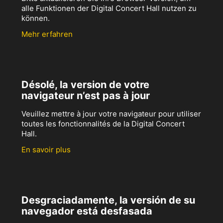
alle Funktionen der Digital Concert Hall nutzen zu
können.
Mehr erfahren
Désolé, la version de votre
navigateur n’est pas à jour
Veuillez mettre à jour votre navigateur pour utiliser
toutes les fonctionnalités de la Digital Concert
Hall.
En savoir plus
Desgraciadamente, la versión de su
navegador está desfasada