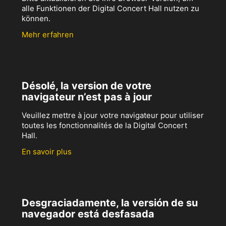
alle Funktionen der Digital Concert Hall nutzen zu
können.
Mehr erfahren
Désolé, la version de votre
navigateur n’est pas à jour
Veuillez mettre à jour votre navigateur pour utiliser
toutes les fonctionnalités de la Digital Concert
Hall.
En savoir plus
Desgraciadamente, la versión de su
navegador está desfasada