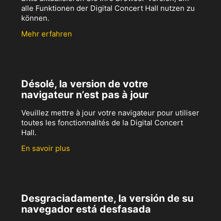
alle Funktionen der Digital Concert Hall nutzen zu
können.
Mehr erfahren
Désolé, la version de votre
navigateur n’est pas à jour
Veuillez mettre à jour votre navigateur pour utiliser
toutes les fonctionnalités de la Digital Concert
Hall.
En savoir plus
Desgraciadamente, la versión de su
navegador está desfasada