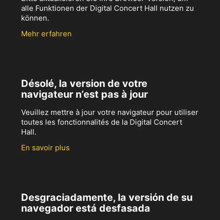
alle Funktionen der Digital Concert Hall nutzen zu
können.
Mehr erfahren
Désolé, la version de votre
navigateur n’est pas à jour
Veuillez mettre à jour votre navigateur pour utiliser
toutes les fonctionnalités de la Digital Concert
Hall.
En savoir plus
Desgraciadamente, la versión de su
navegador está desfasada