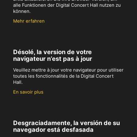
alle Funktionen der Digital Concert Hall nutzen zu
können.
Mehr erfahren
Désolé, la version de votre
navigateur n’est pas à jour
Veuillez mettre à jour votre navigateur pour utiliser
toutes les fonctionnalités de la Digital Concert
Hall.
En savoir plus
Desgraciadamente, la versión de su
navegador está desfasada