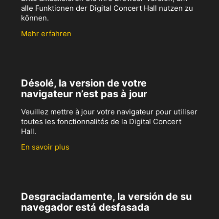
alle Funktionen der Digital Concert Hall nutzen zu
können.
Mehr erfahren
Désolé, la version de votre
navigateur n’est pas à jour
Veuillez mettre à jour votre navigateur pour utiliser
toutes les fonctionnalités de la Digital Concert
Hall.
En savoir plus
Desgraciadamente, la versión de su
navegador está desfasada