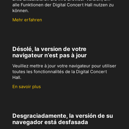
alle Funktionen der Digital Concert Hall nutzen zu
können.
Mehr erfahren
Désolé, la version de votre
navigateur n’est pas à jour
Veuillez mettre à jour votre navigateur pour utiliser
toutes les fonctionnalités de la Digital Concert
Hall.
En savoir plus
Desgraciadamente, la versión de su
navegador está desfasada