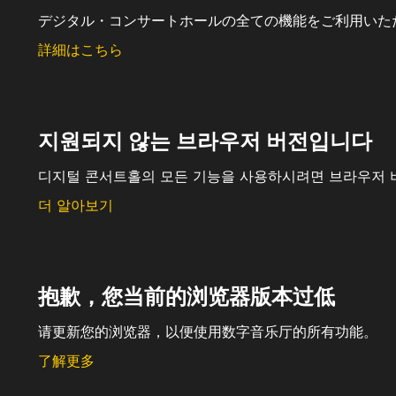
デジタル・コンサートホールの全ての機能をご利用いた
詳細はこちら
지원되지 않는 브라우저 버전입니다
디지털 콘서트홀의 모든 기능을 사용하시려면 브라우저 
더 알아보기
抱歉，您当前的浏览器版本过低
请更新您的浏览器，以便使用数字音乐厅的所有功能。
了解更多