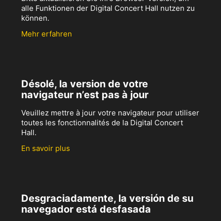
alle Funktionen der Digital Concert Hall nutzen zu
können.
Mehr erfahren
Désolé, la version de votre
navigateur n’est pas à jour
Veuillez mettre à jour votre navigateur pour utiliser
toutes les fonctionnalités de la Digital Concert
Hall.
En savoir plus
Desgraciadamente, la versión de su
navegador está desfasada