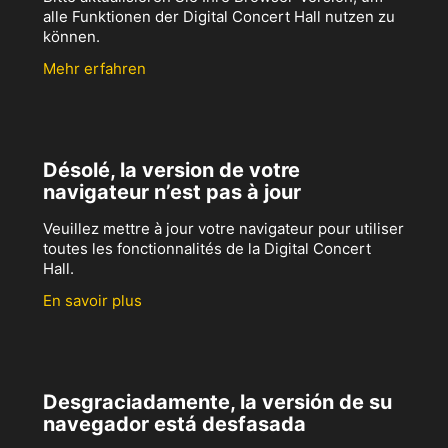
alle Funktionen der Digital Concert Hall nutzen zu
können.
Mehr erfahren
Désolé, la version de votre
navigateur n’est pas à jour
Veuillez mettre à jour votre navigateur pour utiliser
toutes les fonctionnalités de la Digital Concert
Hall.
En savoir plus
Desgraciadamente, la versión de su
navegador está desfasada