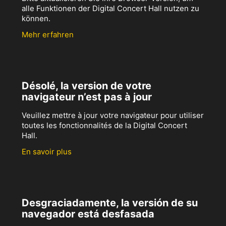
alle Funktionen der Digital Concert Hall nutzen zu
können.
Mehr erfahren
Désolé, la version de votre
navigateur n’est pas à jour
Veuillez mettre à jour votre navigateur pour utiliser
toutes les fonctionnalités de la Digital Concert
Hall.
En savoir plus
Desgraciadamente, la versión de su
navegador está desfasada