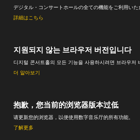
デジタル・コンサートホールの全ての機能をご利用いた
詳細はこちら
지원되지 않는 브라우저 버전입니다
디지털 콘서트홀의 모든 기능을 사용하시려면 브라우저 
더 알아보기
抱歉，您当前的浏览器版本过低
请更新您的浏览器，以便使用数字音乐厅的所有功能。
了解更多