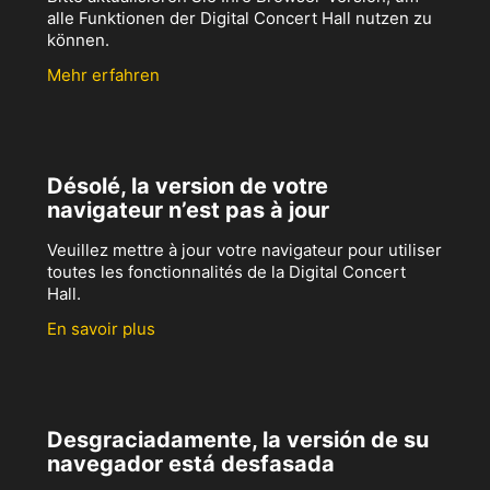
alle Funktionen der Digital Concert Hall nutzen zu
können.
Mehr erfahren
Désolé, la version de votre
navigateur n’est pas à jour
Veuillez mettre à jour votre navigateur pour utiliser
toutes les fonctionnalités de la Digital Concert
Hall.
En savoir plus
Desgraciadamente, la versión de su
navegador está desfasada