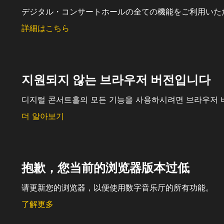
デジタル・コンサートホールの全ての機能をご利用いた
詳細はこちら
지원되지 않는 브라우저 버전입니다
디지털 콘서트홀의 모든 기능을 사용하시려면 브라우저 
더 알아보기
抱歉，您当前的浏览器版本过低
请更新您的浏览器，以便使用数字音乐厅的所有功能。
了解更多