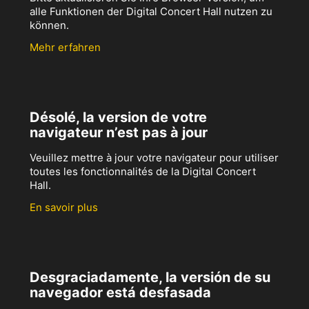
alle Funktionen der Digital Concert Hall nutzen zu
können.
Mehr erfahren
Désolé, la version de votre
navigateur n’est pas à jour
Veuillez mettre à jour votre navigateur pour utiliser
toutes les fonctionnalités de la Digital Concert
Hall.
En savoir plus
Desgraciadamente, la versión de su
navegador está desfasada