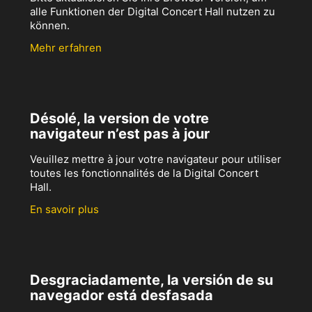
alle Funktionen der Digital Concert Hall nutzen zu
können.
Mehr erfahren
Désolé, la version de votre
navigateur n’est pas à jour
Veuillez mettre à jour votre navigateur pour utiliser
toutes les fonctionnalités de la Digital Concert
Hall.
En savoir plus
Desgraciadamente, la versión de su
navegador está desfasada