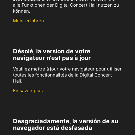
alle Funktionen der Digital Concert Hall nutzen zu
können.
Mehr erfahren
Désolé, la version de votre
navigateur n’est pas à jour
Veuillez mettre à jour votre navigateur pour utiliser
toutes les fonctionnalités de la Digital Concert
Hall.
En savoir plus
Desgraciadamente, la versión de su
navegador está desfasada