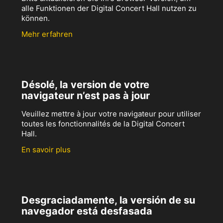
alle Funktionen der Digital Concert Hall nutzen zu
können.
Mehr erfahren
Désolé, la version de votre
navigateur n’est pas à jour
Veuillez mettre à jour votre navigateur pour utiliser
toutes les fonctionnalités de la Digital Concert
Hall.
En savoir plus
Desgraciadamente, la versión de su
navegador está desfasada