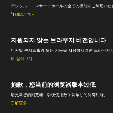
デジタル・コンサートホールの全ての機能をご利用いた
詳細はこちら
지원되지 않는 브라우저 버전입니다
디지털 콘서트홀의 모든 기능을 사용하시려면 브라우저 
더 알아보기
抱歉，您当前的浏览器版本过低
请更新您的浏览器，以便使用数字音乐厅的所有功能。
了解更多