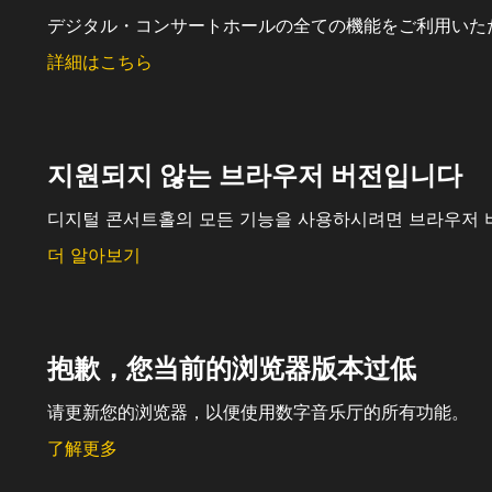
デジタル・コンサートホールの全ての機能をご利用いた
詳細はこちら
지원되지 않는 브라우저 버전입니다
디지털 콘서트홀의 모든 기능을 사용하시려면 브라우저 
더 알아보기
抱歉，您当前的浏览器版本过低
请更新您的浏览器，以便使用数字音乐厅的所有功能。
了解更多