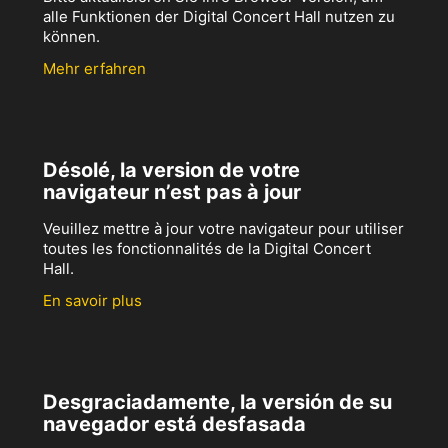
alle Funktionen der Digital Concert Hall nutzen zu
können.
Mehr erfahren
Désolé, la version de votre
navigateur n’est pas à jour
Veuillez mettre à jour votre navigateur pour utiliser
toutes les fonctionnalités de la Digital Concert
Hall.
En savoir plus
Desgraciadamente, la versión de su
navegador está desfasada