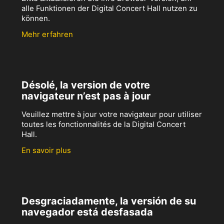
alle Funktionen der Digital Concert Hall nutzen zu
können.
Mehr erfahren
Désolé, la version de votre
navigateur n’est pas à jour
Veuillez mettre à jour votre navigateur pour utiliser
toutes les fonctionnalités de la Digital Concert
Hall.
En savoir plus
Desgraciadamente, la versión de su
navegador está desfasada