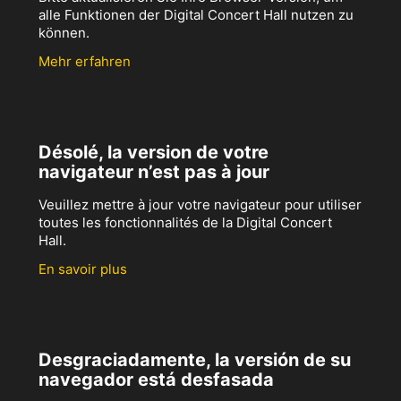
alle Funktionen der Digital Concert Hall nutzen zu
können.
Mehr erfahren
Désolé, la version de votre
navigateur n’est pas à jour
Veuillez mettre à jour votre navigateur pour utiliser
toutes les fonctionnalités de la Digital Concert
Hall.
En savoir plus
Desgraciadamente, la versión de su
navegador está desfasada