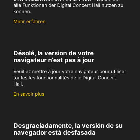
alle Funktionen der Digital Concert Hall nutzen zu
können.
Mehr erfahren
Désolé, la version de votre
navigateur n’est pas à jour
Veuillez mettre à jour votre navigateur pour utiliser
toutes les fonctionnalités de la Digital Concert
Hall.
En savoir plus
Desgraciadamente, la versión de su
navegador está desfasada