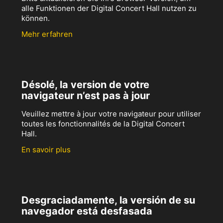
alle Funktionen der Digital Concert Hall nutzen zu
können.
Mehr erfahren
Désolé, la version de votre
navigateur n’est pas à jour
Veuillez mettre à jour votre navigateur pour utiliser
toutes les fonctionnalités de la Digital Concert
Hall.
En savoir plus
Desgraciadamente, la versión de su
navegador está desfasada