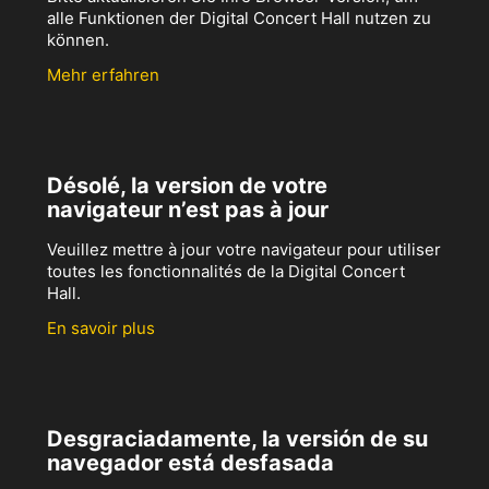
alle Funktionen der Digital Concert Hall nutzen zu
können.
Mehr erfahren
Désolé, la version de votre
navigateur n’est pas à jour
Veuillez mettre à jour votre navigateur pour utiliser
toutes les fonctionnalités de la Digital Concert
Hall.
En savoir plus
Desgraciadamente, la versión de su
navegador está desfasada