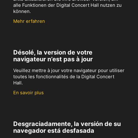
alle Funktionen der Digital Concert Hall nutzen zu
können.
Mehr erfahren
Désolé, la version de votre
navigateur n’est pas à jour
Veuillez mettre à jour votre navigateur pour utiliser
toutes les fonctionnalités de la Digital Concert
Hall.
En savoir plus
Desgraciadamente, la versión de su
navegador está desfasada