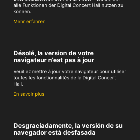
alle Funktionen der Digital Concert Hall nutzen zu
können.
Mehr erfahren
Désolé, la version de votre
navigateur n’est pas à jour
Veuillez mettre à jour votre navigateur pour utiliser
toutes les fonctionnalités de la Digital Concert
Hall.
En savoir plus
Desgraciadamente, la versión de su
navegador está desfasada