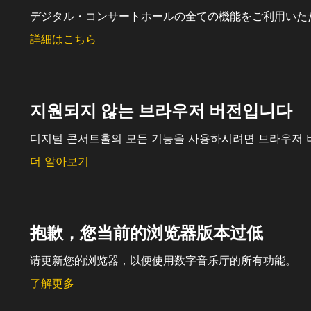
デジタル・コンサートホールの全ての機能をご利用いた
詳細はこちら
지원되지 않는 브라우저 버전입니다
디지털 콘서트홀의 모든 기능을 사용하시려면 브라우저 
더 알아보기
抱歉，您当前的浏览器版本过低
请更新您的浏览器，以便使用数字音乐厅的所有功能。
了解更多