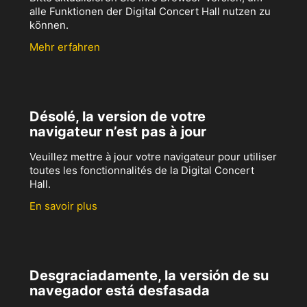
alle Funktionen der Digital Concert Hall nutzen zu
können.
Mehr erfahren
Désolé, la version de votre
navigateur n’est pas à jour
Veuillez mettre à jour votre navigateur pour utiliser
toutes les fonctionnalités de la Digital Concert
Hall.
En savoir plus
Desgraciadamente, la versión de su
navegador está desfasada