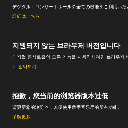
デジタル・コンサートホールの全ての機能をご利用いた
詳細はこちら
지원되지 않는 브라우저 버전입니다
디지털 콘서트홀의 모든 기능을 사용하시려면 브라우저 
더 알아보기
抱歉，您当前的浏览器版本过低
请更新您的浏览器，以便使用数字音乐厅的所有功能。
了解更多