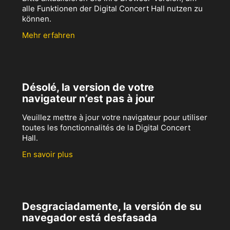
alle Funktionen der Digital Concert Hall nutzen zu
können.
Mehr erfahren
Désolé, la version de votre
navigateur n’est pas à jour
Veuillez mettre à jour votre navigateur pour utiliser
toutes les fonctionnalités de la Digital Concert
Hall.
En savoir plus
Desgraciadamente, la versión de su
navegador está desfasada