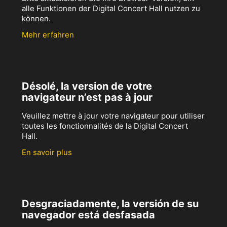
alle Funktionen der Digital Concert Hall nutzen zu
können.
Mehr erfahren
Désolé, la version de votre
navigateur n’est pas à jour
Veuillez mettre à jour votre navigateur pour utiliser
toutes les fonctionnalités de la Digital Concert
Hall.
En savoir plus
Desgraciadamente, la versión de su
navegador está desfasada