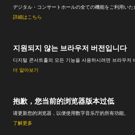
デジタル・コンサートホールの全ての機能をご利用いた
詳細はこちら
지원되지 않는 브라우저 버전입니다
디지털 콘서트홀의 모든 기능을 사용하시려면 브라우저 
더 알아보기
抱歉，您当前的浏览器版本过低
请更新您的浏览器，以便使用数字音乐厅的所有功能。
了解更多