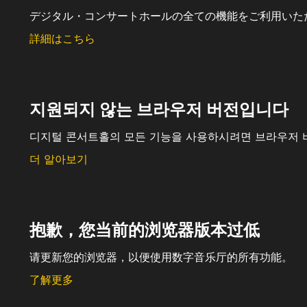
デジタル・コンサートホールの全ての機能をご利用いた
詳細はこちら
지원되지 않는 브라우저 버전입니다
디지털 콘서트홀의 모든 기능을 사용하시려면 브라우저 
더 알아보기
抱歉，您当前的浏览器版本过低
请更新您的浏览器，以便使用数字音乐厅的所有功能。
了解更多