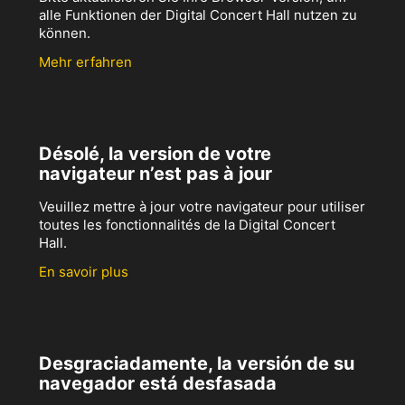
alle Funktionen der Digital Concert Hall nutzen zu
können.
Mehr erfahren
Désolé, la version de votre
navigateur n’est pas à jour
Veuillez mettre à jour votre navigateur pour utiliser
toutes les fonctionnalités de la Digital Concert
Hall.
En savoir plus
Desgraciadamente, la versión de su
navegador está desfasada