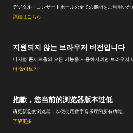
デジタル・コンサートホールの全ての機能をご利用いた
詳細はこちら
지원되지 않는 브라우저 버전입니다
디지털 콘서트홀의 모든 기능을 사용하시려면 브라우저 
더 알아보기
抱歉，您当前的浏览器版本过低
请更新您的浏览器，以便使用数字音乐厅的所有功能。
了解更多