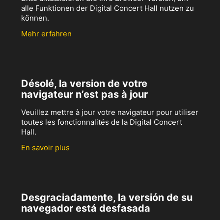
alle Funktionen der Digital Concert Hall nutzen zu
können.
Mehr erfahren
Désolé, la version de votre
navigateur n’est pas à jour
Veuillez mettre à jour votre navigateur pour utiliser
toutes les fonctionnalités de la Digital Concert
Hall.
En savoir plus
Desgraciadamente, la versión de su
navegador está desfasada