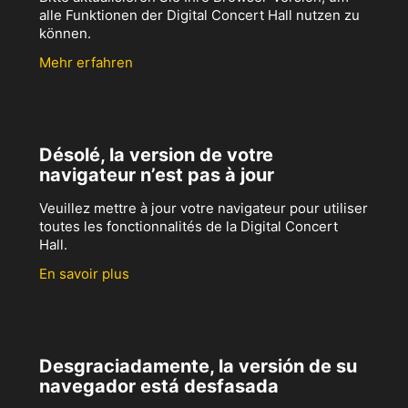
alle Funktionen der Digital Concert Hall nutzen zu
können.
Mehr erfahren
Désolé, la version de votre
navigateur n’est pas à jour
Veuillez mettre à jour votre navigateur pour utiliser
toutes les fonctionnalités de la Digital Concert
Hall.
En savoir plus
Desgraciadamente, la versión de su
navegador está desfasada