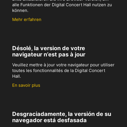
alle Funktionen der Digital Concert Hall nutzen zu
können.
Mehr erfahren
Désolé, la version de votre
navigateur n’est pas à jour
Veuillez mettre à jour votre navigateur pour utiliser
toutes les fonctionnalités de la Digital Concert
Hall.
En savoir plus
Desgraciadamente, la versión de su
navegador está desfasada